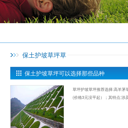
保土护坡草坪草
保土护坡草坪可以选择那些品种
草坪护坡草坪推荐选择:高羊茅
(价格3元没平起）；其特点:涉